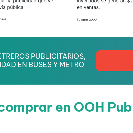
dar la publicidad que ve
invertidos se generan $
vía pública.
en ventas.
Ipsos
Fuente: OAAA
TREROS PUBLICITARIOS,
IDAD EN BUSES Y METRO
omprar en OOH Pub