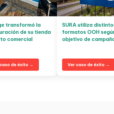
e transformó la
SURA utiliza distinto
uración de su tienda
formatos OOH según
ito comercial
objetivo de campañ
 caso de éxito →
Ver caso de éxito →