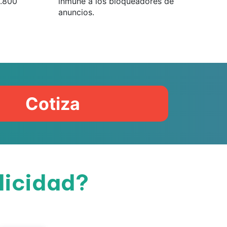
2.800
inmune a los bloqueadores de
anuncios.
Cotiza
licidad?