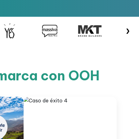
❯
u marca con OOH