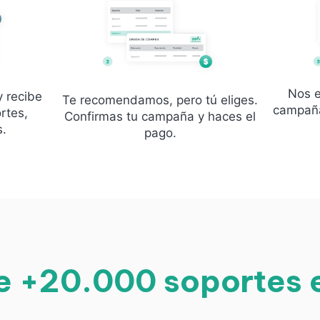
Nos e
y recibe
Te recomendamos, pero tú eliges.
campaña
rtes,
Confirmas tu campaña y haces el
s.
pago.
e +20.000 soportes e