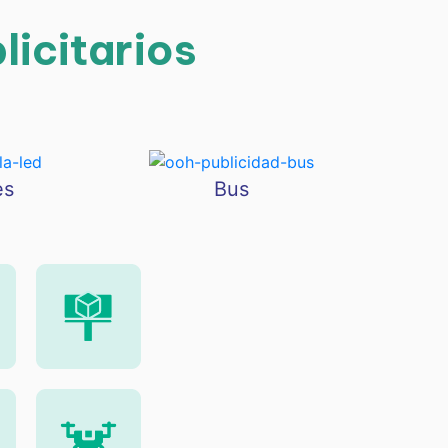
icitarios
es
Bus