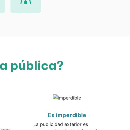
ía pública?
Es imperdible
La publicidad exterior es