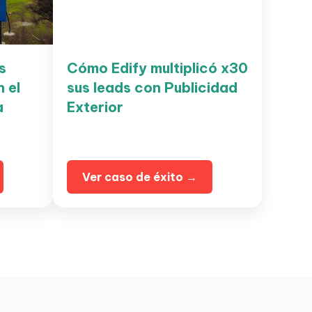
s
Cómo Edify multiplicó x30
 el
sus leads con Publicidad
a
Exterior
Ver caso de éxito →