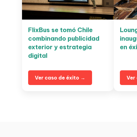
FlixBus se tomó Chile
Loung
combinando publicidad
inaug
exterior y estrategia
en éx
digital
Ver caso de éxito →
Ver