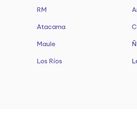
RM
A
Atacama
C
Maule
Ñ
Los Ríos
L