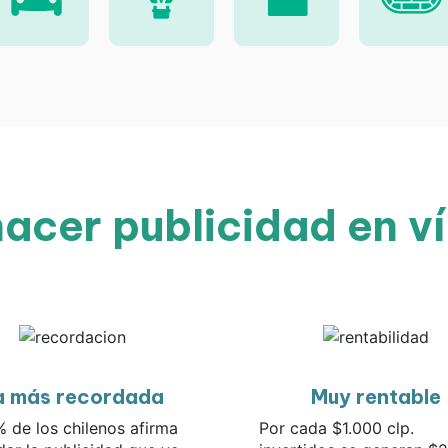
acer publicidad en v
a más recordada
Muy rentable
% de los chilenos afirma
Por cada $1.000 clp.