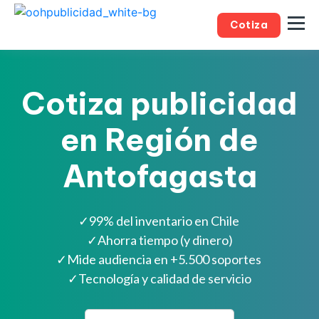
Cotiza
Cotiza publicidad
en Región de
Antofagasta
✓
99% del inventario en Chile
✓
Ahorra tiempo (y dinero)
✓
Mide audiencia en +5.500 soportes
✓
Tecnología y calidad de servicio