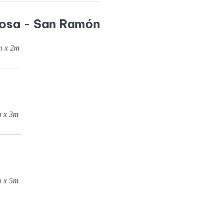
Rosa - San Ramón
m x
2
m
 x
3
m
 x
5
m