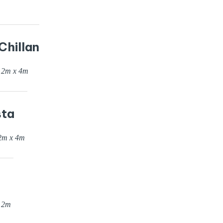
Chillan
12
m x
4
m
sta
2
m x
4
m
x
2
m