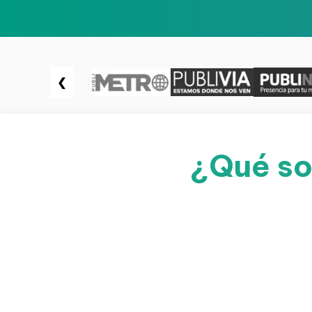
❮
¿Qué so