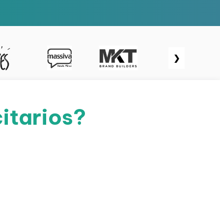
❯
itarios?