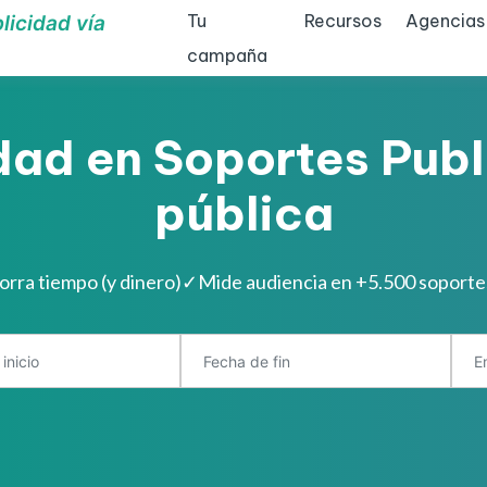
Tu
Recursos
Agencias
licidad vía
campaña
dad en Soportes Publi
pública
orra tiempo (y dinero)
✓
Mide audiencia en +5.500 soporte