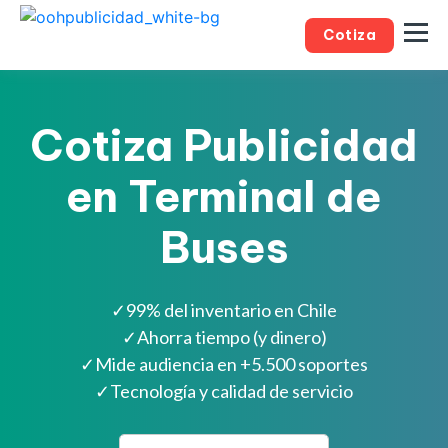
Cotiza
Cotiza Publicidad
en Terminal de
Buses
✓
99% del inventario en Chile
✓
Ahorra tiempo (y dinero)
✓
Mide audiencia en +5.500 soportes
✓
Tecnología y calidad de servicio