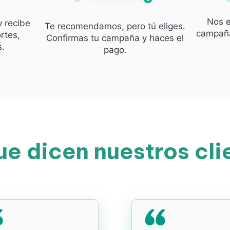
Nos e
y recibe
Te recomendamos, pero tú eliges.
campaña
rtes,
Confirmas tu campaña y haces el
s.
pago.
ue dicen nuestros cli