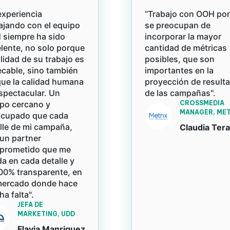
experiencia
“Trabajo con OOH po
ajando con el equipo
se preocupan de
siempre ha sido
incorporar la mayor
lente, no solo porque
cantidad de métricas
alidad de su trabajo es
posibles, que son
cable, sino también
importantes en la
ue la calidad humana
proyección de result
spectacular. Un
de las campañas".
po cercano y
CROSSMEDIA
MANAGER, MET
ocupado que cada
lle de mi campaña,
Claudia Ter
un partner
prometido que me
a en cada detalle y
00% transparente, en
mercado donde hace
a falta".
JEFA DE
MARKETING, UDD
Flavia Manriquez