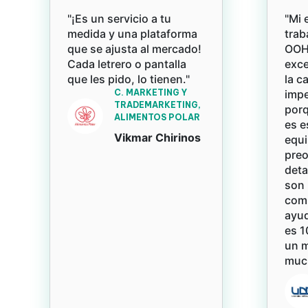
"¡Es un servicio a tu
"Mi 
medida y una plataforma
trab
que se ajusta al mercado!
OOH 
Cada letrero o pantalla
exce
que les pido, lo tienen."
la c
C. MARKETING Y
impe
TRADEMARKETING,
porq
ALIMENTOS POLAR
es e
Vikmar Chirinos
equi
pre
deta
son 
com
ayud
es 1
un 
much