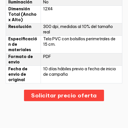
Iluminación
No
Dimensión
12X4
Total (Ancho
x Alto)
Resolución
300 dpi, medidas al 10% del tamaño
real
Especificació
Tela PVC con bolsillos perimetrales de
n de
15 cm.
materiales
Formato de
PDF
envio
Fecha de
10 días hábiles previo a fecha de inicio
envio de
de campaña
original
Solicitar precio oferta