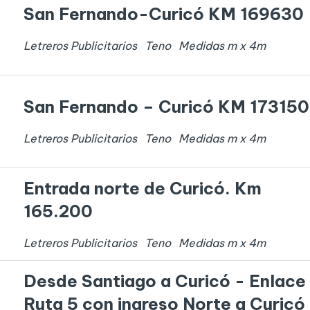
San Fernando-Curicó KM 169630
Letreros Publicitarios
Teno
Medidas
m x
4
m
San Fernando – Curicó KM 173150
Letreros Publicitarios
Teno
Medidas
m x
4
m
Entrada norte de Curicó. Km
165.200
Letreros Publicitarios
Teno
Medidas
m x
4
m
Desde Santiago a Curicó - Enlace
Ruta 5 con ingreso Norte a Curicó