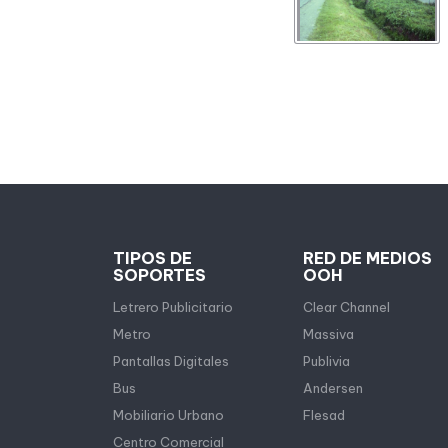
TIPOS DE
RED DE MEDIOS
SOPORTES
OOH
Letrero Publicitario
Clear Channel
Metro
Massiva
Pantallas Digitales
Publivia
Bus
Andersen
Mobiliario Urbano
Flesad
Centro Comercial