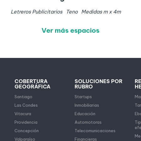
Letreros Publicitarios
Teno
Medidas
m x
4
m
Ver más espacios
COBERTURA
SOLUCIONES POR
R
GEOGRÁFICA
RUBRO
H
Santiago
Startups
Map
Las Condes
Inmobiliarias
Tar
Vitacura
Educación
Eb
Providencia
Automotoras
Tip
ef
Concepción
Telecomunicaciones
Me
Valparaíso
Financieras