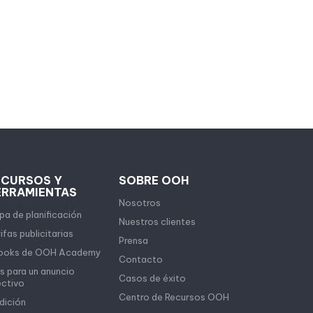
ECURSOS Y
SOBRE OOH
ERRAMIENTAS
Nosotros
a de planificación
Nuestros clientes
ifas publicitarias
Prensa
ooks de OOH Academy
Contacto
s para un anuncio
Casos de éxito
ectivo
Centro de Recursos OOH
dición