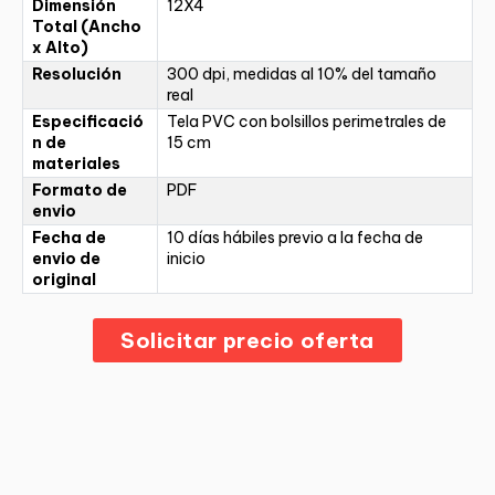
Dimensión
12X4
Total (Ancho
x Alto)
Resolución
300 dpi, medidas al 10% del tamaño
real
Especificació
Tela PVC con bolsillos perimetrales de
n de
15 cm
materiales
Formato de
PDF
envio
Fecha de
10 días hábiles previo a la fecha de
envio de
inicio
original
Solicitar precio oferta