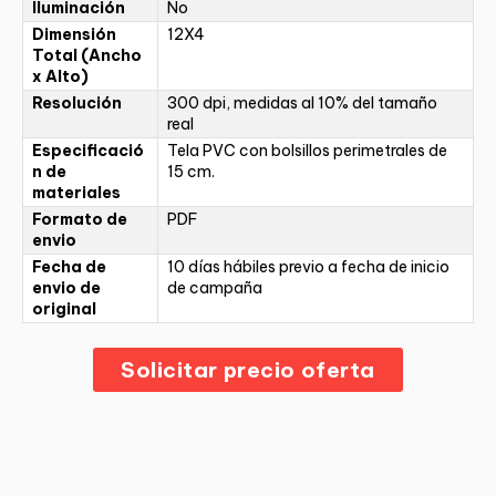
Iluminación
No
Dimensión
12X4
Total (Ancho
x Alto)
Resolución
300 dpi, medidas al 10% del tamaño
real
Especificació
Tela PVC con bolsillos perimetrales de
n de
15 cm.
materiales
Formato de
PDF
envio
Fecha de
10 días hábiles previo a fecha de inicio
envio de
de campaña
original
Solicitar precio oferta