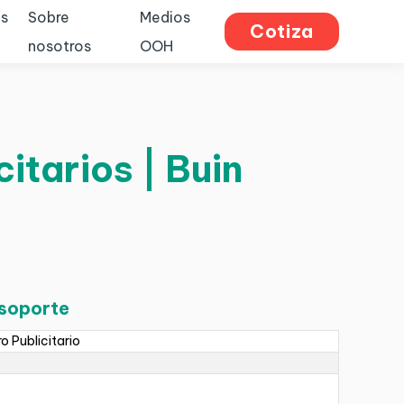
s
Sobre
Medios
Cotiza
nosotros
OOH
itarios | Buin
 soporte
ro Publicitario