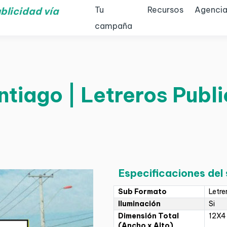
Tu
Recursos
Agencia
blicidad vía
campaña
ntiago | Letreros Public
Especificaciones del
Sub Formato
Letre
Iluminación
Si
Dimensión Total
12X4
(Ancho x Alto)