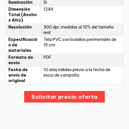
Iluminación
Si
Dimensión
12X4
Total (Ancho
x Alto)
Resolución
300 dpi, medidas al 10% del tamaño
real
Especificació
Tela PVC con bolsillos perimetrales de
n de
15 cm.
materiales
Formato de
PDF
envio
Fecha de
10 días hábiles previo a la fecha de
envio de
inicio de campaña
original
Solicitar precio oferta