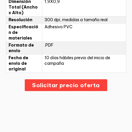
Dimensión
1,9X0,9
Total (Ancho
x Alto)
Resolución
300 dpi, medidas a tamaño real
Especificació
Adhesivo PVC
n de
materiales
Formato de
.PDF
envio
Fecha de
10 días hábiles previo del inicio de
envio de
campaña
original
Solicitar precio oferta