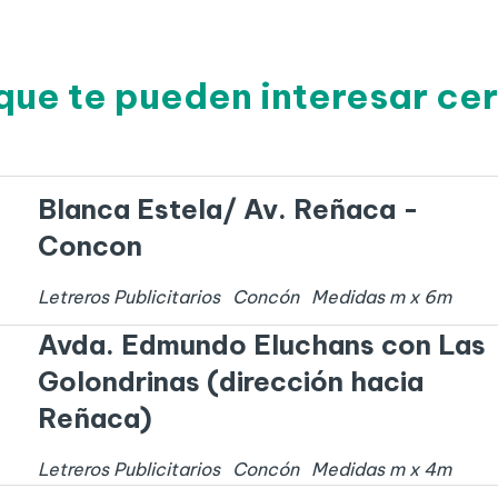
que te pueden interesar c
Blanca Estela/ Av. Reñaca -
Concon
Letreros Publicitarios
Concón
Medidas
m x
6
m
Avda. Edmundo Eluchans con Las
Golondrinas (dirección hacia
Reñaca)
Letreros Publicitarios
Concón
Medidas
m x
4
m