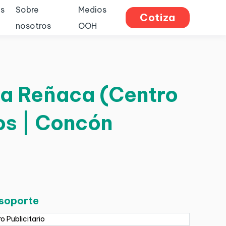
s
Sobre
Medios
Cotiza
nosotros
OOH
aya Reñaca (Centro
os | Concón
 soporte
ro Publicitario