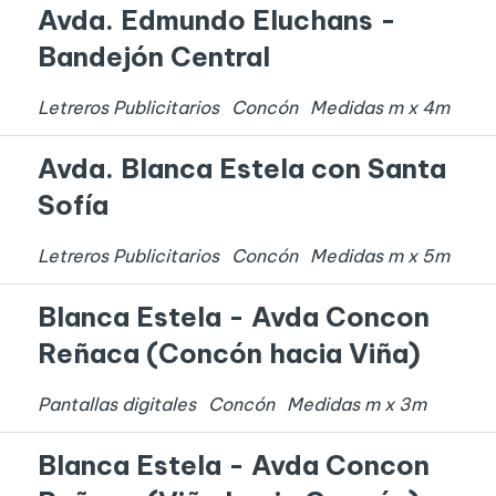
Avda. Edmundo Eluchans -
Bandejón Central
Letreros Publicitarios
Concón
Medidas
m x
4
m
Avda. Blanca Estela con Santa
Sofía
Letreros Publicitarios
Concón
Medidas
m x
5
m
Blanca Estela - Avda Concon
Reñaca (Concón hacia Viña)
Pantallas digitales
Concón
Medidas
m x
3
m
Blanca Estela - Avda Concon