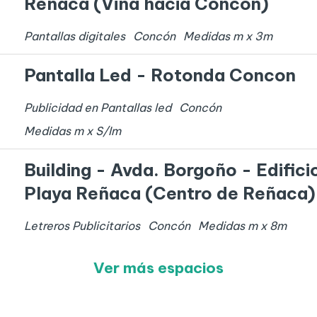
Reñaca (Viña hacia Concón)
Pantallas digitales
Concón
Medidas
m x
3
m
Pantalla Led - Rotonda Concon
Publicidad en Pantallas led
Concón
Medidas
m x
S/I
m
Building - Avda. Borgoño - Edifici
Playa Reñaca (Centro de Reñaca)
Letreros Publicitarios
Concón
Medidas
m x
8
m
Ver más espacios