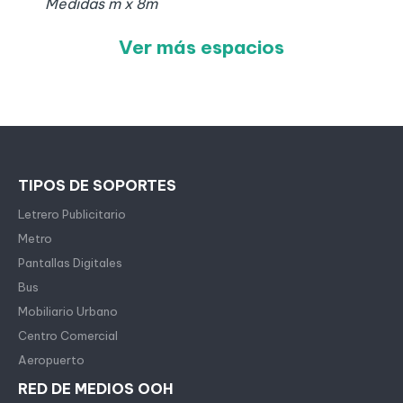
Medidas
m x
8
m
Ver más espacios
TIPOS DE SOPORTES
Letrero Publicitario
Metro
Pantallas Digitales
Bus
Mobiliario Urbano
Centro Comercial
Aeropuerto
RED DE MEDIOS OOH