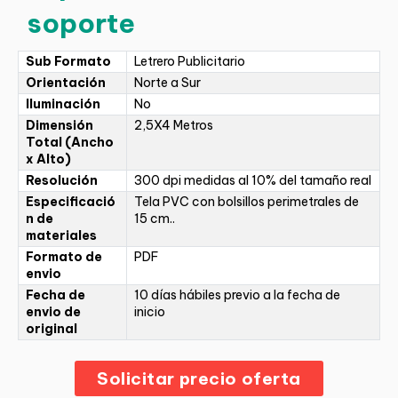
soporte
Sub Formato
Letrero Publicitario
Orientación
Norte a Sur
Iluminación
No
Dimensión
2,5X4 Metros
Total (Ancho
x Alto)
Resolución
300 dpi medidas al 10% del tamaño real
Especificació
Tela PVC con bolsillos perimetrales de
n de
15 cm..
materiales
Formato de
PDF
envio
Fecha de
10 días hábiles previo a la fecha de
envio de
inicio
original
Solicitar precio oferta