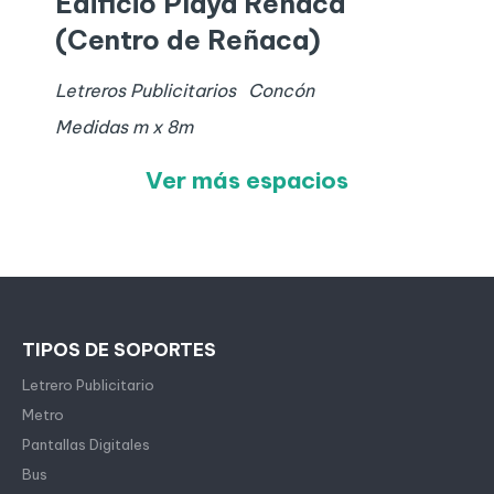
Edificio Playa Reñaca
(Centro de Reñaca)
Letreros Publicitarios
Concón
Medidas
m x
8
m
Ver más espacios
TIPOS DE SOPORTES
Letrero Publicitario
Metro
Pantallas Digitales
Bus