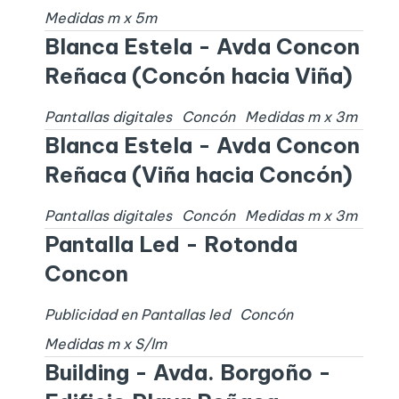
Medidas
m x
5
m
Blanca Estela - Avda Concon
Reñaca (Concón hacia Viña)
Pantallas digitales
Concón
Medidas
m x
3
m
Blanca Estela - Avda Concon
Reñaca (Viña hacia Concón)
Pantallas digitales
Concón
Medidas
m x
3
m
Pantalla Led - Rotonda
Concon
Publicidad en Pantallas led
Concón
Medidas
m x
S/I
m
Building - Avda. Borgoño -