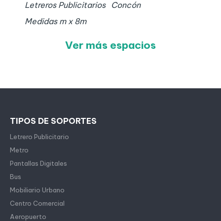
Letreros Publicitarios
Concón
Medidas
m x
8
m
Ver más espacios
TIPOS DE SOPORTES
Letrero Publicitario
Metro
Pantallas Digitales
Bus
Mobiliario Urbano
Centro Comercial
Aeropuerto