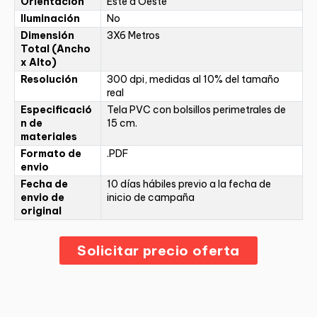
Orientación
Este a Oeste
Iluminación
No
Dimensión
3X6 Metros
Total (Ancho
x Alto)
Resolución
300 dpi, medidas al 10% del tamaño
real
Especificació
Tela PVC con bolsillos perimetrales de
n de
15 cm.
materiales
Formato de
.PDF
envio
Fecha de
10 días hábiles previo a la fecha de
envio de
inicio de campaña
original
Solicitar precio oferta