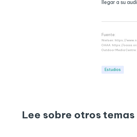
llegar a su au
Fuente:
Nielsen: https://www.
OAAA: https://oaaa.o
Outdoor Media Centre
Estudios
Lee sobre otros temas