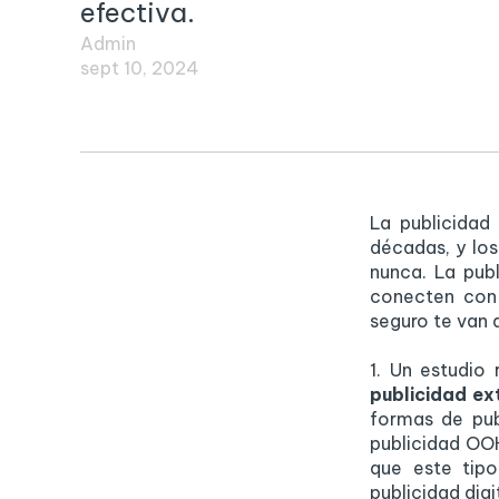
efectiva.
Admin
sept 10, 2024
La publicidad
décadas, y lo
nunca. La pub
conecten con 
seguro te van 
1. Un estudio
publicidad ex
formas de pub
publicidad OOH
que este tip
publicidad digi