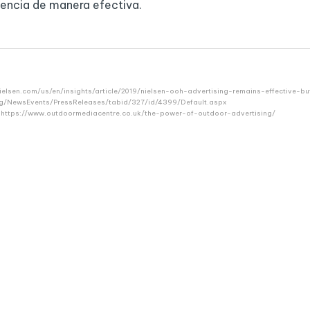
diencia de manera efectiva.
nielsen.com/us/en/insights/article/2019/nielsen-ooh-advertising-remains-effective-bu
rg/NewsEvents/PressReleases/tabid/327/id/4399/Default.aspx
: https://www.outdoormediacentre.co.uk/the-power-of-outdoor-advertising/