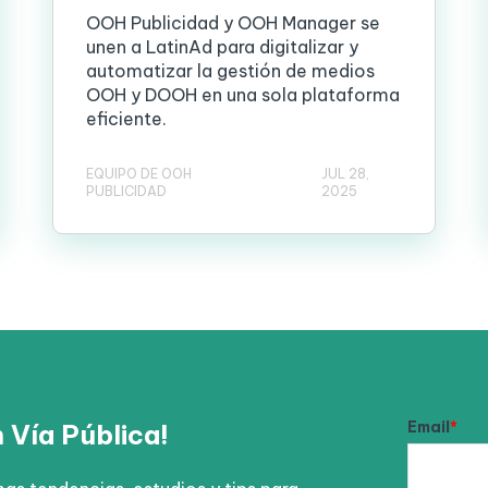
OOH Publicidad y OOH Manager se
unen a LatinAd para digitalizar y
automatizar la gestión de medios
OOH y DOOH en una sola plataforma
eficiente.
EQUIPO DE OOH
JUL 28,
PUBLICIDAD
2025
Email
*
n Vía Pública!