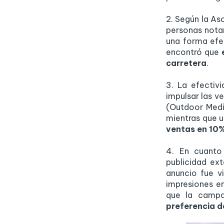
2. Según la As
personas notan
una forma efe
encontró que
carretera
.
3. La efectiv
impulsar las v
(Outdoor Medi
mientras que u
ventas en 10
4. En cuanto
publicidad ex
anuncio fue v
impresiones e
que la camp
preferencia 