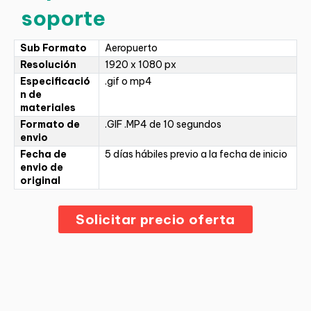
soporte
Sub Formato
Aeropuerto
Resolución
1920 x 1080 px
Especificació
.gif o mp4
n de
materiales
Formato de
.GIF .MP4 de 10 segundos
envio
Fecha de
5 días hábiles previo a la fecha de inicio
envio de
original
Solicitar precio oferta