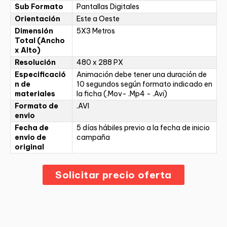
Sub Formato
Pantallas Digitales
Orientación
Este a Oeste
Dimensión
5X3 Metros
Total (Ancho
x Alto)
Resolución
480 x 288 PX
Especificació
Animación debe tener una duración de
n de
10 segundos según formato indicado en
materiales
la ficha (.Mov- .Mp4 - .Avi)
Formato de
.AVI
envio
Fecha de
5 días hábiles previo a la fecha de inicio
envio de
campaña
original
Solicitar precio oferta