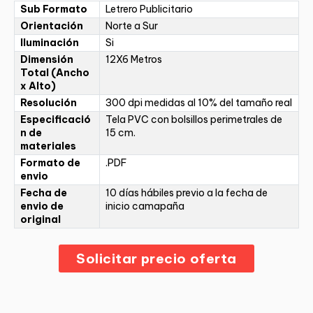
Sub Formato
Letrero Publicitario
Orientación
Norte a Sur
Iluminación
Si
Dimensión
12X6 Metros
Total (Ancho
x Alto)
Resolución
300 dpi medidas al 10% del tamaño real
Especificació
Tela PVC con bolsillos perimetrales de
n de
15 cm.
materiales
Formato de
.PDF
envio
Fecha de
10 días hábiles previo a la fecha de
envio de
inicio camapaña
original
Solicitar precio oferta