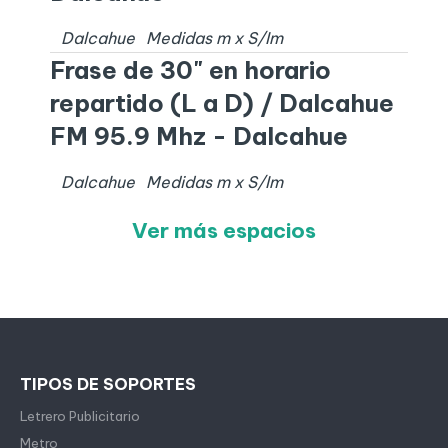
Dalcahue
Medidas
m x
S/I
m
Frase de 30" en horario
repartido (L a D) / Dalcahue
FM 95.9 Mhz - Dalcahue
Dalcahue
Medidas
m x
S/I
m
Ver más espacios
TIPOS DE SOPORTES
Letrero Publicitario
Metro