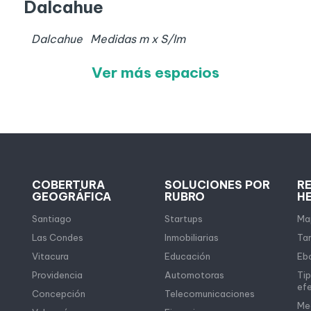
Dalcahue
Dalcahue
Medidas
m x
S/I
m
Ver más espacios
COBERTURA
SOLUCIONES POR
R
GEOGRÁFICA
RUBRO
H
Santiago
Startups
Map
Las Condes
Inmobiliarias
Tar
Vitacura
Educación
Eb
Providencia
Automotoras
Tip
ef
Concepción
Telecomunicaciones
Me