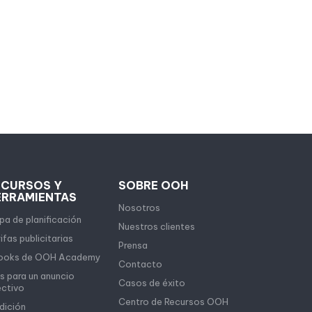
ECURSOS Y
SOBRE OOH
ERRAMIENTAS
Nosotros
a de planificación
Nuestros clientes
ifas publicitarias
Prensa
ooks de OOH Academy
Contacto
s para un anuncio
Casos de éxito
ectivo
Centro de Recursos OOH
dición