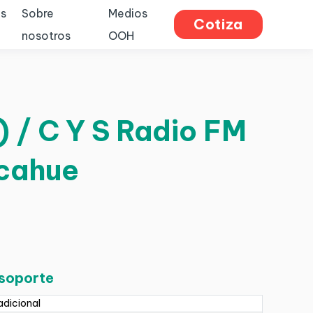
s
Sobre
Medios
Cotiza
nosotros
OOH
) / C Y S Radio FM
lcahue
 soporte
adicional