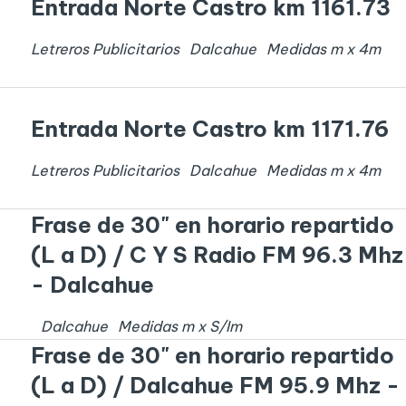
Entrada Norte Castro km 1161.73
Letreros Publicitarios
Dalcahue
Medidas
m x
4
m
Entrada Norte Castro km 1171.76
Letreros Publicitarios
Dalcahue
Medidas
m x
4
m
Frase de 30" en horario repartido
(L a D) / C Y S Radio FM 96.3 Mhz
- Dalcahue
Dalcahue
Medidas
m x
S/I
m
Frase de 30" en horario repartido
(L a D) / Dalcahue FM 95.9 Mhz -