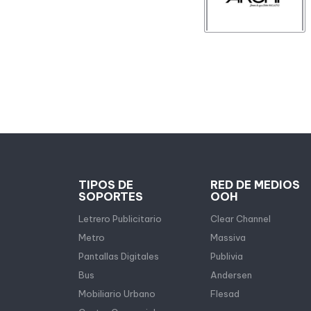
TIPOS DE
RED DE MEDIOS
SOPORTES
OOH
Letrero Publicitario
Clear Channel
Metro
Massiva
Pantallas Digitales
Publivia
Bus
Andersen
Mobiliario Urbano
Flesad