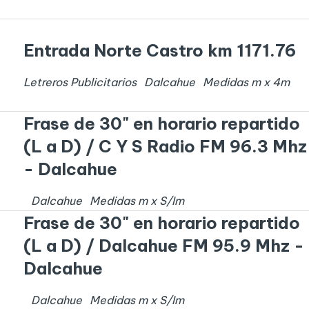
Entrada Norte Castro km 1171.76
Letreros Publicitarios
Dalcahue
Medidas
m x
4
m
Frase de 30" en horario repartido
(L a D) / C Y S Radio FM 96.3 Mhz
- Dalcahue
Dalcahue
Medidas
m x
S/I
m
Frase de 30" en horario repartido
(L a D) / Dalcahue FM 95.9 Mhz -
Dalcahue
Dalcahue
Medidas
m x
S/I
m