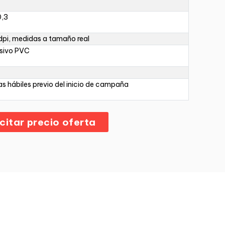
0,3
pi, medidas a tamaño real
sivo PVC
as hábiles previo del inicio de campaña
icitar precio oferta