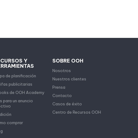
ECURSOS Y
SOBRE OOH
ERRAMIENTAS
Nosotros
a de planificación
Nuestros clientes
ifas publicitarias
Prensa
ooks de OOH Academy
Contacto
s para un anuncio
Casos de éxito
ectivo
Centro de Recursos OOH
dición
mo comprar
og