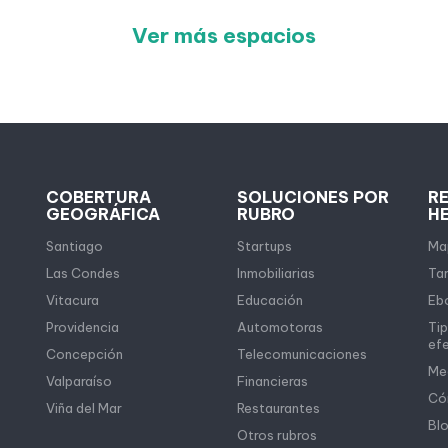
Ver más espacios
COBERTURA
SOLUCIONES POR
R
GEOGRÁFICA
RUBRO
H
Santiago
Startups
Map
Las Condes
Inmobiliarias
Tar
Vitacura
Educación
Eb
Providencia
Automotoras
Tip
ef
Concepción
Telecomunicaciones
Me
Valparaíso
Financieras
Có
Viña del Mar
Restaurantes
Bl
Otros rubros