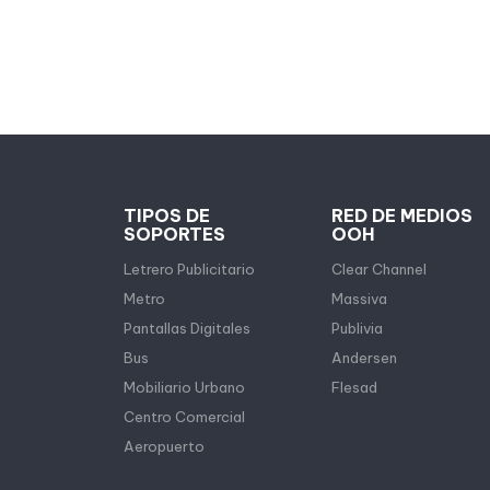
TIPOS DE
RED DE MEDIOS
SOPORTES
OOH
Letrero Publicitario
Clear Channel
Metro
Massiva
Pantallas Digitales
Publivia
Bus
Andersen
Mobiliario Urbano
Flesad
Centro Comercial
Aeropuerto