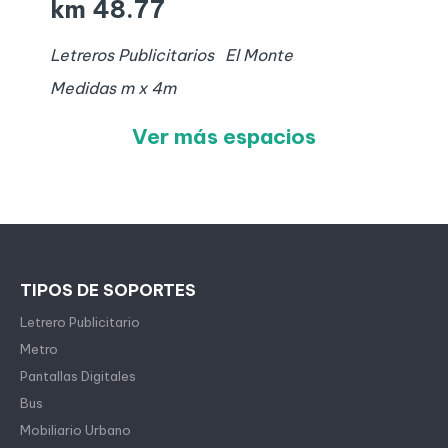
km 48.77
Letreros Publicitarios
El Monte
Medidas
m x
4
m
Ver más espacios
TIPOS DE SOPORTES
Letrero Publicitario
Metro
Pantallas Digitales
Bus
Mobiliario Urbano