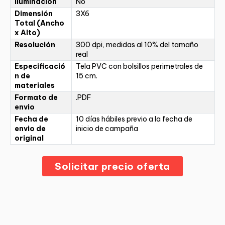
Iluminación
No
Dimensión
3X6
Total (Ancho
x Alto)
Resolución
300 dpi, medidas al 10% del tamaño
real
Especificació
Tela PVC con bolsillos perimetrales de
n de
15 cm.
materiales
Formato de
.PDF
envio
Fecha de
10 días hábiles previo a la fecha de
envio de
inicio de campaña
original
Solicitar precio oferta