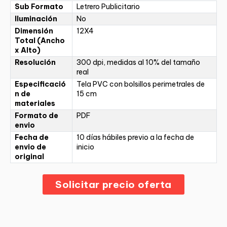
Sub Formato
Letrero Publicitario
Iluminación
No
Dimensión
12X4
Total (Ancho
x Alto)
Resolución
300 dpi, medidas al 10% del tamaño
real
Especificació
Tela PVC con bolsillos perimetrales de
n de
15 cm
materiales
Formato de
PDF
envio
Fecha de
10 días hábiles previo a la fecha de
envio de
inicio
original
Solicitar precio oferta