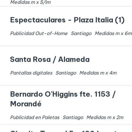
Medidas
m x
S/I
m
Espectaculares - Plaza Italia (1)
Publicidad Out-of-Home
Santiago
Medidas
m x
6
m
Santa Rosa / Alameda
Pantallas digitales
Santiago
Medidas
m x
4
m
Bernardo O'Higgins fte. 1153 /
Morandé
Publicidad en Paletas
Santiago
Medidas
m x
2
m