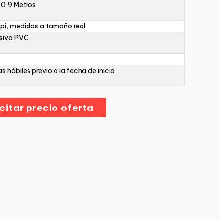
X0,9 Metros
pi, medidas a tamaño real
sivo PVC
as hábiles previo a la fecha de inicio
icitar precio oferta