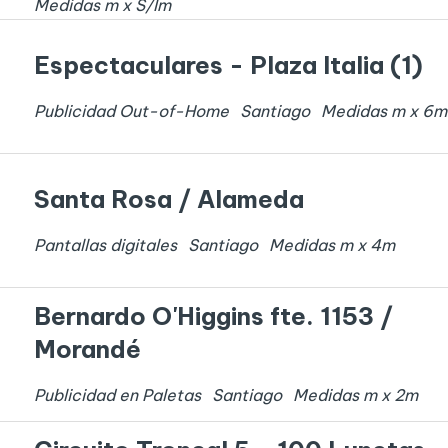
Medidas
m x
S/I
m
Espectaculares - Plaza Italia (1)
Publicidad Out-of-Home
Santiago
Medidas
m x
6
m
Santa Rosa / Alameda
Pantallas digitales
Santiago
Medidas
m x
4
m
Bernardo O'Higgins fte. 1153 /
Morandé
Publicidad en Paletas
Santiago
Medidas
m x
2
m