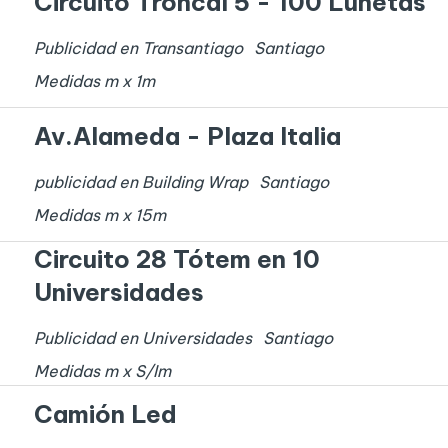
Circuito Troncal 5 - 100 Lunetas
Publicidad en Transantiago
Santiago
Medidas
m x
1
m
Av.Alameda - Plaza Italia
publicidad en Building Wrap
Santiago
Medidas
m x
15
m
Circuito 28 Tótem en 10
Universidades
Publicidad en Universidades
Santiago
Medidas
m x
S/I
m
Camión Led