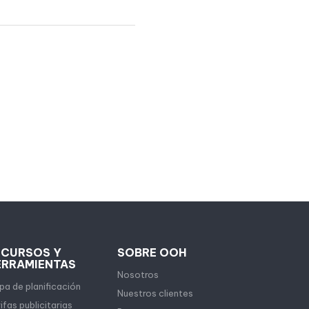
ECURSOS Y
SOBRE OOH
ERRAMIENTAS
Nosotros
a de planificación
Nuestros clientes
ifas publicitarias