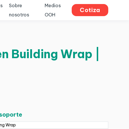
s
Sobre
Medios
Cotiza
nosotros
OOH
en Building Wrap |
 soporte
ing Wrap