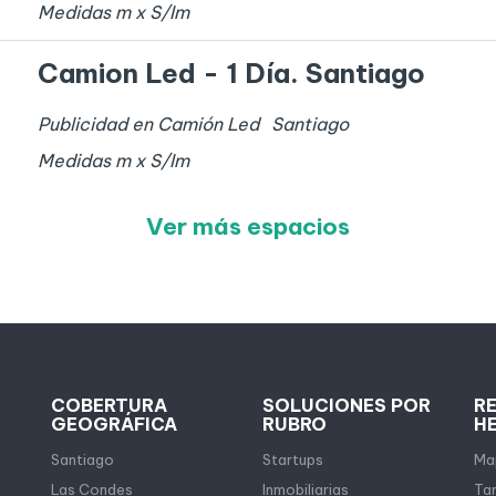
Medidas
m x
S/I
m
Camion Led - 1 Día. Santiago
Publicidad en Camión Led
Santiago
Medidas
m x
S/I
m
Ver más espacios
COBERTURA
SOLUCIONES POR
R
GEOGRÁFICA
RUBRO
H
Santiago
Startups
Map
Las Condes
Inmobiliarias
Tar