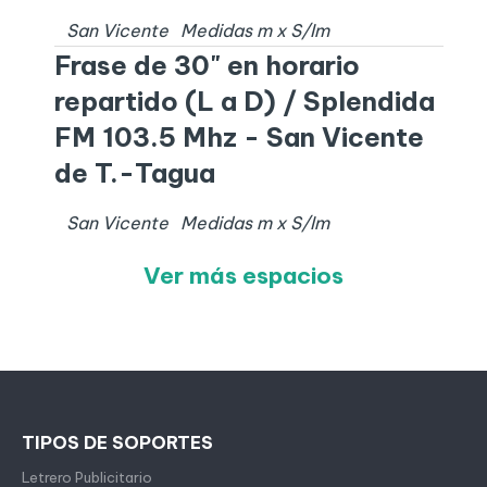
San Vicente
Medidas
m x
S/I
m
Frase de 30" en horario
repartido (L a D) / Splendida
FM 103.5 Mhz - San Vicente
de T.-Tagua
San Vicente
Medidas
m x
S/I
m
Ver más espacios
TIPOS DE SOPORTES
Letrero Publicitario