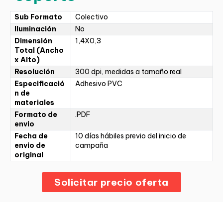
Sub Formato
Colectivo
Iluminación
No
Dimensión
1,4X0,3
Total (Ancho
x Alto)
Resolución
300 dpi, medidas a tamaño real
Especificació
Adhesivo PVC
n de
materiales
Formato de
.PDF
envio
Fecha de
10 días hábiles previo del inicio de
envio de
campaña
original
Solicitar precio oferta