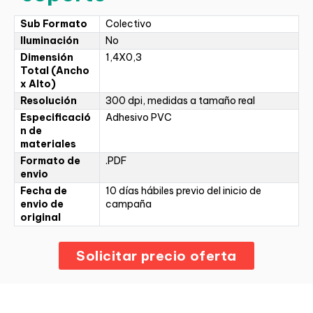
Sub Formato
Colectivo
Iluminación
No
Dimensión
1,4X0,3
Total (Ancho
x Alto)
Resolución
300 dpi, medidas a tamaño real
Especificació
Adhesivo PVC
n de
materiales
Formato de
.PDF
envio
Fecha de
10 días hábiles previo del inicio de
envio de
campaña
original
Solicitar precio oferta