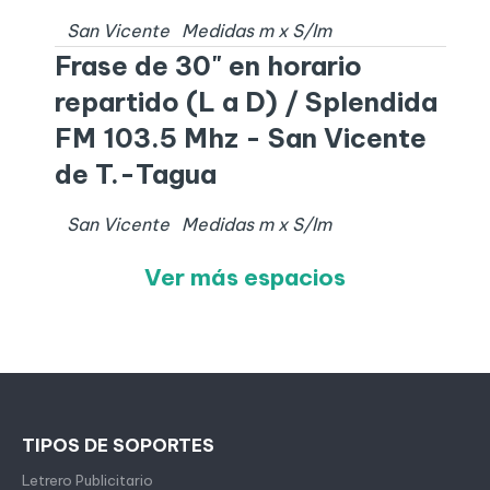
San Vicente
Medidas
m x
S/I
m
Frase de 30" en horario
repartido (L a D) / Splendida
FM 103.5 Mhz - San Vicente
de T.-Tagua
San Vicente
Medidas
m x
S/I
m
Ver más espacios
TIPOS DE SOPORTES
Letrero Publicitario