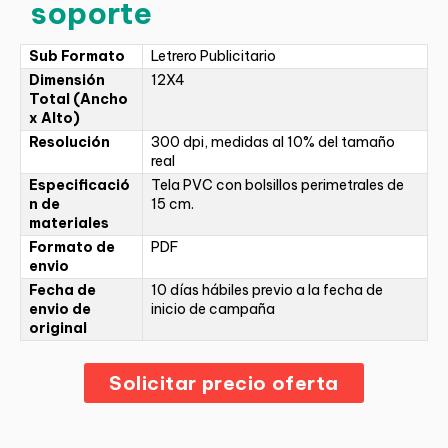
soporte
Sub Formato
Letrero Publicitario
Dimensión
12X4
Total (Ancho
x Alto)
Resolución
300 dpi, medidas al 10% del tamaño
real
Especificació
Tela PVC con bolsillos perimetrales de
n de
15 cm.
materiales
Formato de
PDF
envio
Fecha de
10 días hábiles previo a la fecha de
envio de
inicio de campaña
original
Solicitar precio oferta