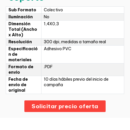
Sub Formato
Colectivo
Iluminación
No
Dimensión
1,4X0,3
Total (Ancho
x Alto)
Resolución
300 dpi, medidas a tamaño real
Especificació
Adhesivo PVC
n de
materiales
Formato de
.PDF
envio
Fecha de
10 días hábiles previo del inicio de
envio de
campaña
original
Solicitar precio oferta