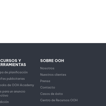
ECURSOS Y
SOBRE OOH
ERRAMIENTAS
Nosotros
a de planificación
Nuestros clientes
ifas publicitarias
Prensa
ooks de OOH Academy
Contacto
s para un anuncio
Casos de éxito
ectivo
Centro de Recursos OOH
dición