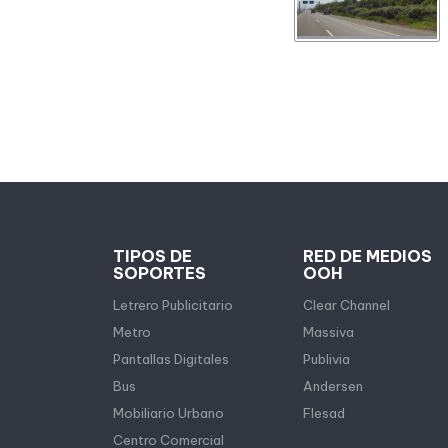
TIPOS DE
RED DE MEDIOS
SOPORTES
OOH
Letrero Publicitario
Clear Channel
Metro
Massiva
Pantallas Digitales
Publivia
Bus
Andersen
Mobiliario Urbano
Flesad
Centro Comercial