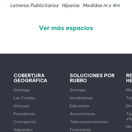
Letreros Publicitarios
Hijuelas
Medidas
m x
4
m
Ver más espacios
COBERTURA
SOLUCIONES POR
R
GEOGRÁFICA
RUBRO
H
Santiago
Startups
Map
Las Condes
Inmobiliarias
Tar
Vitacura
Educación
Eb
Providencia
Automotoras
Tip
ef
Concepción
Telecomunicaciones
Me
Valparaíso
Financieras