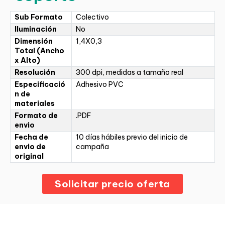
Sub Formato
Colectivo
Iluminación
No
Dimensión
1,4X0,3
Total (Ancho
x Alto)
Resolución
300 dpi, medidas a tamaño real
Especificació
Adhesivo PVC
n de
materiales
Formato de
.PDF
envio
Fecha de
10 días hábiles previo del inicio de
envio de
campaña
original
Solicitar precio oferta