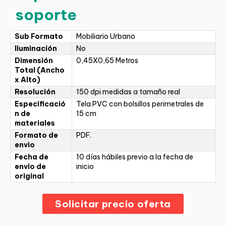
soporte
Sub Formato
Mobiliario Urbano
Iluminación
No
Dimensión
0,45X0,65 Metros
Total (Ancho
x Alto)
Resolución
150 dpi medidas a tamaño real
Especificació
Tela PVC con bolsillos perimetrales de
n de
15 cm
materiales
Formato de
PDF.
envio
Fecha de
10 días hábiles previo a la fecha de
envio de
inicio
original
Solicitar precio oferta