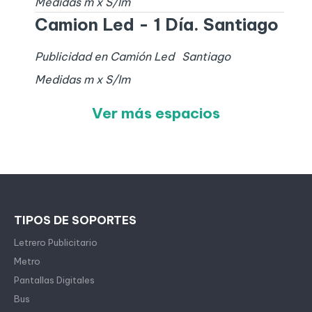
Medidas
m x
S/I
m
Camion Led - 1 Día. Santiago
Publicidad en Camión Led
Santiago
Medidas
m x
S/I
m
Ver más espacios
TIPOS DE SOPORTES
Letrero Publicitario
Metro
Pantallas Digitales
Bus