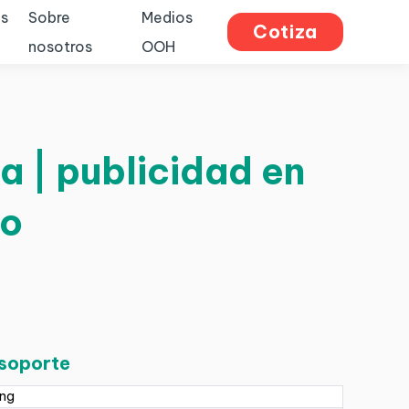
s
Sobre
Medios
Cotiza
nosotros
OOH
 | publicidad en
go
 soporte
ing