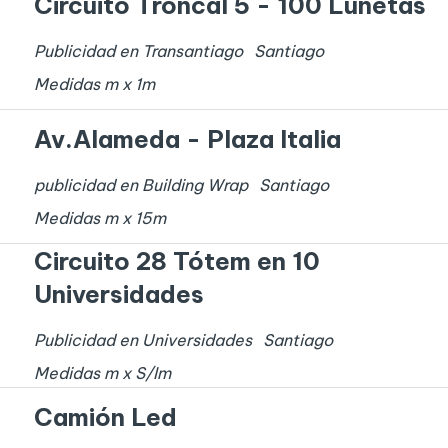
Circuito Troncal 5 - 100 Lunetas
Publicidad en Transantiago
Santiago
Medidas
m x
1
m
Av.Alameda - Plaza Italia
publicidad en Building Wrap
Santiago
Medidas
m x
15
m
Circuito 28 Tótem en 10
Universidades
Publicidad en Universidades
Santiago
Medidas
m x
S/I
m
Camión Led