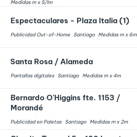
Medidas
m x
S/I
m
Espectaculares - Plaza Italia (1)
Publicidad Out-of-Home
Santiago
Medidas
m x
6
m
Santa Rosa / Alameda
Pantallas digitales
Santiago
Medidas
m x
4
m
Bernardo O'Higgins fte. 1153 /
Morandé
Publicidad en Paletas
Santiago
Medidas
m x
2
m