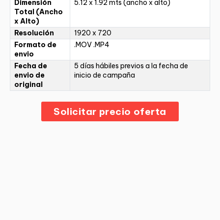
Dimensión
5.12 x 1.92 mts (ancho x alto)
Total (Ancho
x Alto)
Resolución
1920 x 720
Formato de
.MOV .MP4
envio
Fecha de
5 días hábiles previos a la fecha de
envio de
inicio de campaña
original
Solicitar precio oferta