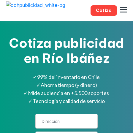
Cotiza
Cotiza publicidad
en Río Ibáñez
✓
99% del inventario en Chile
✓
Ahorra tiempo (y dinero)
✓
Mide audiencia en +5.500 soportes
✓
Tecnología y calidad de servicio