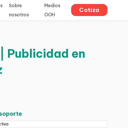
s
Sobre
Medios
Cotiza
nosotros
OOH
| Publicidad en
z
 soporte
ctivo