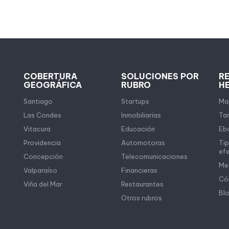
COBERTURA
SOLUCIONES POR
R
GEOGRÁFICA
RUBRO
H
Santiago
Startups
Map
Las Condes
Inmobiliarias
Tar
Vitacura
Educación
Eb
Providencia
Automotoras
Tip
ef
Concepción
Telecomunicaciones
Me
Valparaíso
Financieras
Có
Viña del Mar
Restaurantes
Bl
Otros rubros