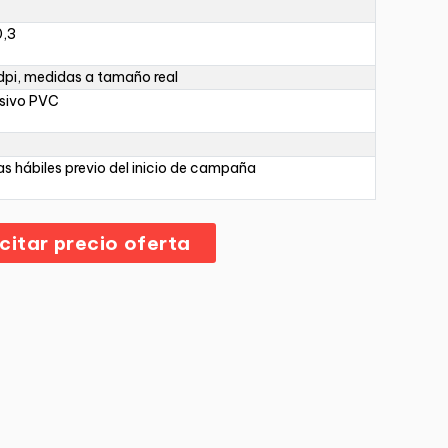
0,3
pi, medidas a tamaño real
sivo PVC
as hábiles previo del inicio de campaña
icitar precio oferta