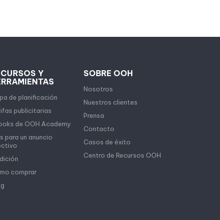
ECURSOS Y
SOBRE OOH
ERRAMIENTAS
Nosotros
a de planificación
Nuestros clientes
ifas publicitarias
Prensa
ooks de OOH Academy
Contacto
s para un anuncio
Casos de éxito
ectivo
Centro de Recursos OOH
dición
mo comprar
og