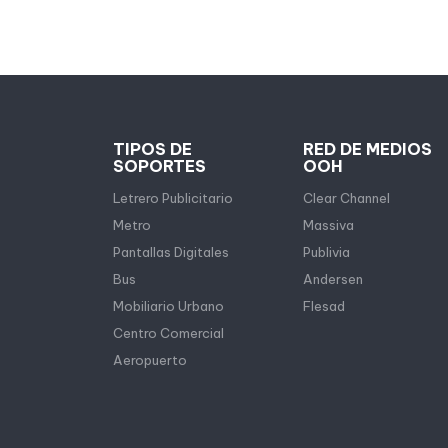
TIPOS DE
RED DE MEDIOS
SOPORTES
OOH
Letrero Publicitario
Clear Channel
Metro
Massiva
Pantallas Digitales
Publivia
Bus
Andersen
Mobiliario Urbano
Flesad
Centro Comercial
Aeropuerto