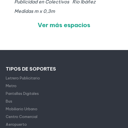
Publicidad en Colectivos
Río Ibáñez
Medidas
m x
0,3
m
Ver más espacios
TIPOS DE SOPORTES
Letrero Publicitario
Metro
Pantallas Digitales
Bus
Mobiliario Urbano
Centro Comercial
Aeropuerto