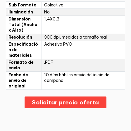
Sub Formato
Colectivo
Iluminación
No
Dimensión
1,4X0,3
Total (Ancho
x Alto)
Resolución
300 dpi, medidas a tamaño real
Especificació
Adhesivo PVC
n de
materiales
Formato de
.PDF
envio
Fecha de
10 días hábiles previo del inicio de
envio de
campaña
original
Solicitar precio oferta