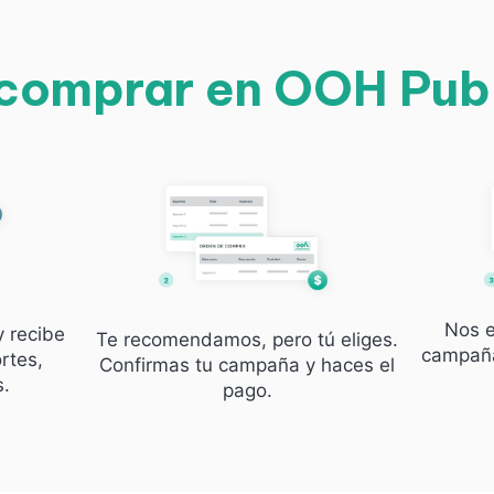
omprar en OOH Pub
Nos e
y recibe
Te recomendamos, pero tú eliges.
campaña
rtes,
Confirmas tu campaña y haces el
s.
pago.