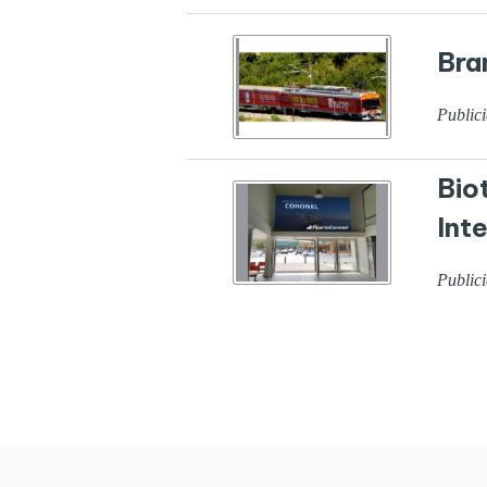
Bra
Public
Bio
Inte
Public