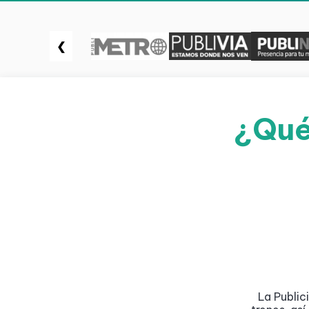
❮
¿Qué
La Public