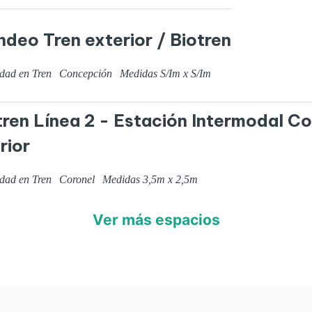
ndeo Tren exterior / Biotren
idad en Tren
Concepción
Medidas
S/I
m x
S/I
m
tren Línea 2 - Estación Intermodal C
rior
idad en Tren
Coronel
Medidas
3,5
m x
2,5
m
Ver más espacios