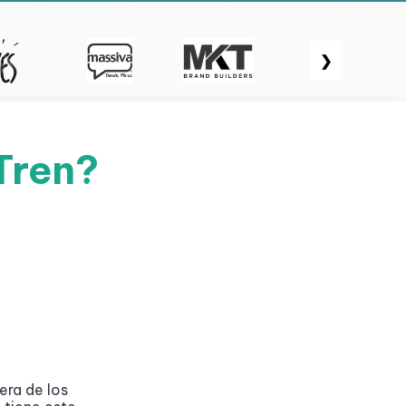
❯
Tren?
era de los