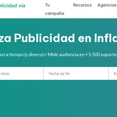
Tu
Recursos
Agencias
licidad vía
campaña
za Publicidad en Infl
orra tiempo (y dinero)
✓
Mide audiencia en +5.500 soporte