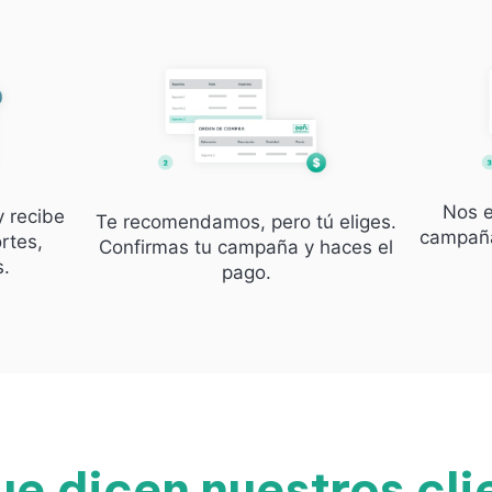
Nos e
y recibe
Te recomendamos, pero tú eliges.
campaña
rtes,
Confirmas tu campaña y haces el
s.
pago.
ue dicen nuestros cli