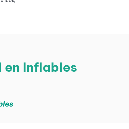
blicos,
en Inflables
bles