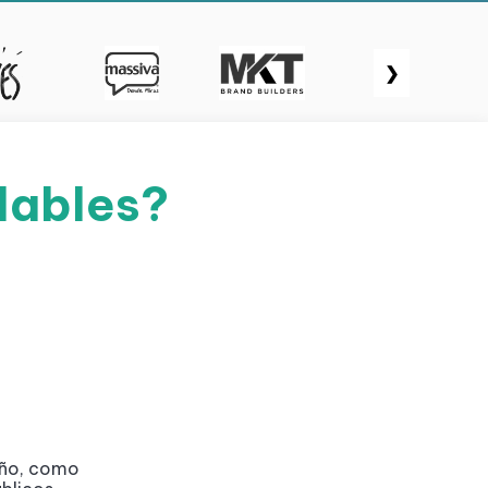
❯
flables?
maño, como