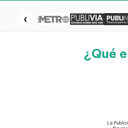
❮
¿Qué es
La Public