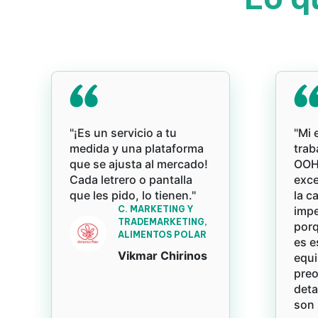
"¡Es un servicio a tu
"Mi 
medida y una plataforma
trab
que se ajusta al mercado!
OOH 
Cada letrero o pantalla
exce
que les pido, lo tienen."
la c
C. MARKETING Y
impe
TRADEMARKETING,
porq
ALIMENTOS POLAR
es e
Vikmar Chirinos
equi
pre
deta
son 