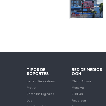
TIPOS DE
RED DE MEDIOS
SOPORTES
OOH
Letrero Publicitario
Clear Channel
Metro
Massiva
Pantallas Digitales
Publivia
Bus
Andersen