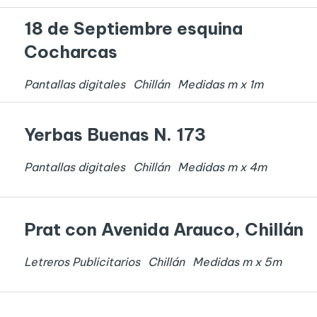
18 de Septiembre esquina
Cocharcas
Pantallas digitales
Chillán
Medidas
m x
1
m
Yerbas Buenas N. 173
Pantallas digitales
Chillán
Medidas
m x
4
m
Prat con Avenida Arauco, Chillán
Letreros Publicitarios
Chillán
Medidas
m x
5
m