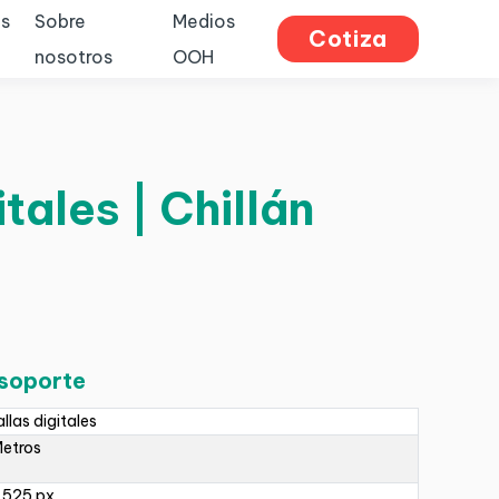
s
Sobre
Medios
Cotiza
nosotros
OOH
tales | Chillán
 soporte
llas digitales
Metros
 525 px