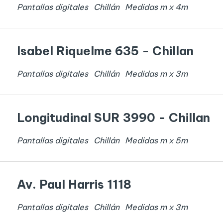
Pantallas digitales
Chillán
Medidas
m x
4
m
Isabel Riquelme 635 - Chillan
Pantallas digitales
Chillán
Medidas
m x
3
m
Longitudinal SUR 3990 - Chillan
Pantallas digitales
Chillán
Medidas
m x
5
m
Av. Paul Harris 1118
Pantallas digitales
Chillán
Medidas
m x
3
m