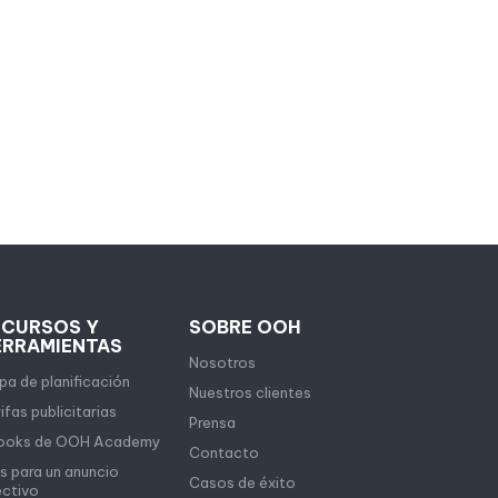
ECURSOS Y
SOBRE OOH
ERRAMIENTAS
Nosotros
a de planificación
Nuestros clientes
ifas publicitarias
Prensa
ooks de OOH Academy
Contacto
s para un anuncio
Casos de éxito
ectivo