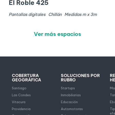
El Roble 425
Pantallas digitales
Chillán
Medidas
m x
3
m
Ver más espacios
COBERTURA
SOLUCIONES POR
R
GEOGRÁFICA
RUBRO
H
Santiago
Startups
Map
Las Condes
Inmobiliarias
Tar
Vitacura
Educación
Eb
Providencia
Automotoras
Tip
ef