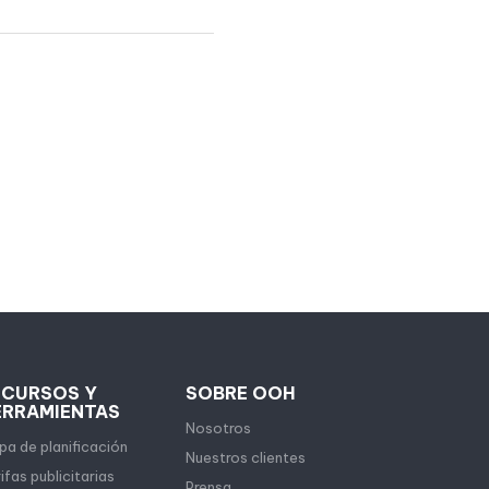
ECURSOS Y
SOBRE OOH
ERRAMIENTAS
Nosotros
a de planificación
Nuestros clientes
ifas publicitarias
Prensa