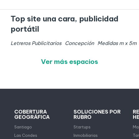
Top site una cara, publicidad
portátil
Letreros Publicitarios
Concepción
Medidas
m x
5
m
Ver más espacios
COBERTURA
SOLUCIONES POR
R
GEOGRÁFICA
RUBRO
H
Santiago
Startups
Map
Las Condes
Inmobiliarias
Tar