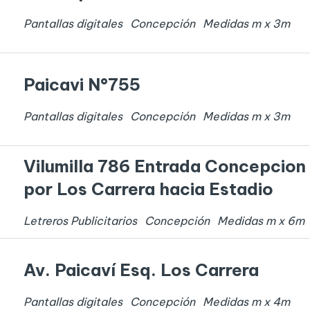
Pantallas digitales
Concepción
Medidas
m x
3
m
Paicavi N°755
Pantallas digitales
Concepción
Medidas
m x
3
m
Vilumilla 786 Entrada Concepcion
por Los Carrera hacia Estadio
Letreros Publicitarios
Concepción
Medidas
m x
6
m
Av. Paicaví Esq. Los Carrera
Pantallas digitales
Concepción
Medidas
m x
4
m