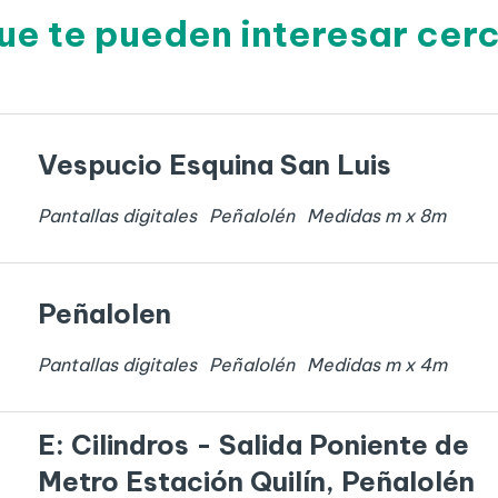
ue te pueden interesar cer
Vespucio Esquina San Luis
Pantallas digitales
Peñalolén
Medidas
m x
8
m
Peñalolen
Pantallas digitales
Peñalolén
Medidas
m x
4
m
E: Cilindros - Salida Poniente de
Metro Estación Quilín, Peñalolén