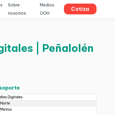
s
Sobre
Medios
Cotiza
nosotros
OOH
gitales | Peñalolén
 soporte
llas Digitales
 Norte
 Metros