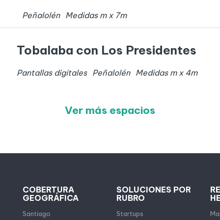
Peñalolén
Medidas
m x
7
m
Tobalaba con Los Presidentes
Pantallas digitales
Peñalolén
Medidas
m x
4
m
Ver más espacios
COBERTURA
SOLUCIONES POR
R
GEOGRÁFICA
RUBRO
H
Santiago
Startups
Map