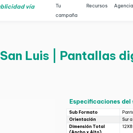
Tu
Recursos
Agencia
blicidad vía
campaña
an Luis | Pantallas di
Especificaciones del
Sub Formato
Panta
Orientación
Sur a
Dimensión Total
12X8
(Ancho x Alto)