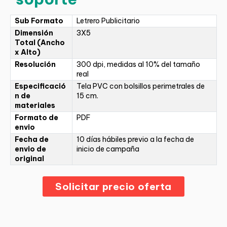
Sub Formato
Letrero Publicitario
Dimensión
3X5
Total (Ancho
x Alto)
Resolución
300 dpi, medidas al 10% del tamaño
real
Especificació
Tela PVC con bolsillos perimetrales de
n de
15 cm.
materiales
Formato de
PDF
envio
Fecha de
10 días hábiles previo a la fecha de
envio de
inicio de campaña
original
Solicitar precio oferta