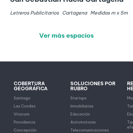
Letreros Publicitarios
Cartagena
Medidas
m x
5
m
Ver más espacios
COBERTURA
SOLUCIONES POR
R
GEOGRÁFICA
RUBRO
H
Santiago
Startups
Map
Las Condes
Inmobiliarias
Tar
Vitacura
Educación
Eb
Providencia
Automotoras
Tip
ef
Concepción
Telecomunicaciones