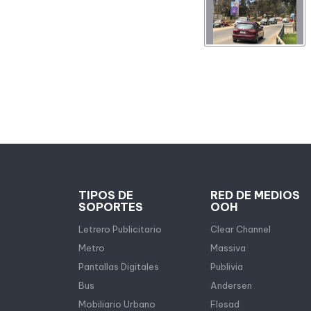
TIPOS DE
RED DE MEDIOS
SOPORTES
OOH
Letrero Publicitario
Clear Channel
Metro
Massiva
Pantallas Digitales
Publivia
Bus
Andersen
Mobiliario Urbano
Flesad