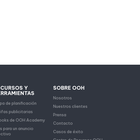
ECURSOS Y
SOBRE OOH
ERRAMIENTAS
Nosotros
a de planificación
Nuestros clientes
ifas publicitarias
Prensa
ooks de OOH Academy
Contacto
s para un anuncio
Casos de éxito
ectivo