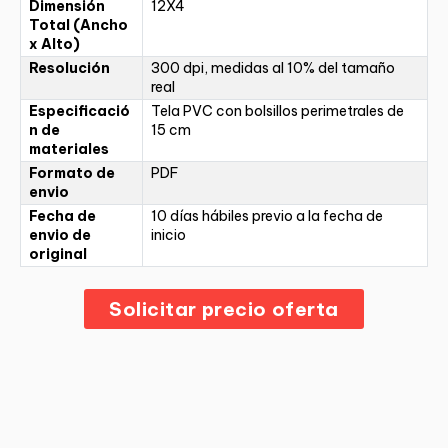
Dimensión
12X4
Total (Ancho
x Alto)
Resolución
300 dpi, medidas al 10% del tamaño
real
Especificació
Tela PVC con bolsillos perimetrales de
n de
15 cm
materiales
Formato de
PDF
envio
Fecha de
10 días hábiles previo a la fecha de
envio de
inicio
original
Solicitar precio oferta